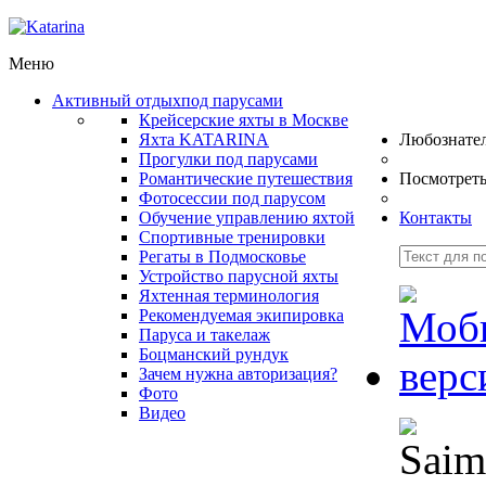
Меню
Активный отдых
под парусами
Крейсерские яхты в Москве
Яхта KATARINA
Любознате
Прогулки под парусами
Романтические путешествия
Посмотрет
Фотосессии под парусом
Обучение управлению яхтой
Контакты
Спортивные тренировки
Регаты в Подмосковье
Устройство парусной яхты
Яхтенная терминология
Рекомендуемая экипировка
Паруса и такелаж
Боцманский рундук
Зачем нужна авторизация?
Фото
Видео