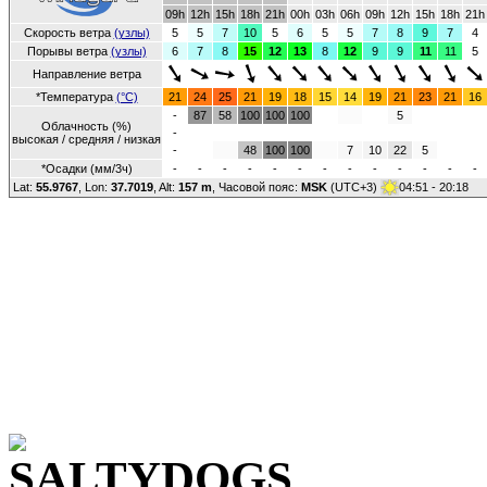
09h
12h
15h
18h
21h
00h
03h
06h
09h
12h
15h
18h
21h
Скорость ветра
(узлы)
5
5
7
10
5
6
5
5
7
8
9
7
4
Порывы ветра
(узлы)
6
7
8
15
12
13
8
12
9
9
11
11
5
Направление ветра
*Температура
(°C)
21
24
25
21
19
18
15
14
19
21
23
21
16
-
87
58
100
100
100
5
Облачность (%)
-
высокая / средняя / низкая
-
48
100
100
7
10
22
5
*Осадки (мм/3ч)
-
-
-
-
-
-
-
-
-
-
-
-
-
Lat:
55.9767
, Lon:
37.7019
,
Alt:
157 m
, Часовой пояс:
MSK
(UTC+3)
04:51 - 20:18
Крейсерская парусная я
состав флота парусных я