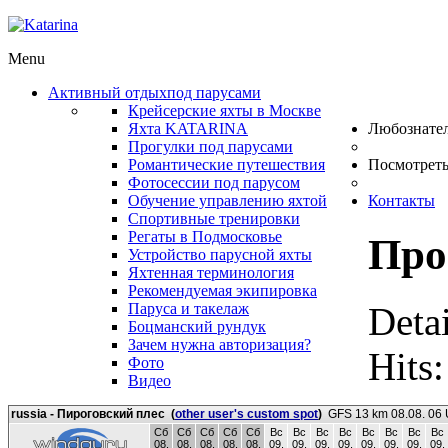
Menu
Активный отдых
под парусами
Крейсерские яхты в Москве
Яхта KATARINA
Любознате
Прогулки под парусами
Романтические путешествия
Посмотрет
Фотосессии под парусом
Обучение управлению яхтой
Контакты
Спортивные тренировки
Регаты в Подмосковье
Про
Устройство парусной яхты
Яхтенная терминология
Рекомендуемая экипировка
Detai
Паруса и такелаж
Боцманский рундук
Зачем нужна авторизация?
Hits
Фото
Видео
russia - Пироговский плес
(
other user's custom spot
)
GFS 13 km 08.08. 06
Сб
Сб
Сб
Сб
Сб
Вс
Вс
Вс
Вс
Вс
Вс
Вс
Вс
08.
08.
08.
08.
08.
09.
09.
09.
09.
09.
09.
09.
09.